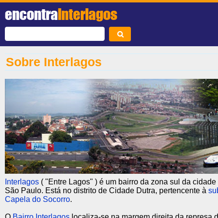
encontra
Interlagos
Sobre Interlagos
Interlagos
( "Entre Lagos" ) é um bairro da zona sul da cidade 
São Paulo. Está no distrito de Cidade Dutra, pertencente à
su
Capela do Socorro
.
O
Bairro Interlagos
localiza-se na margem direita da represa 