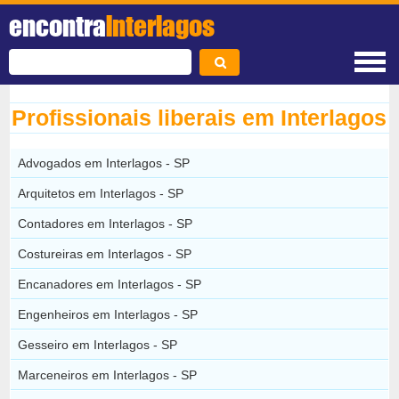
encontra
Interlagos
Profissionais liberais em Interlagos
Advogados em Interlagos - SP
Arquitetos em Interlagos - SP
Contadores em Interlagos - SP
Costureiras em Interlagos - SP
Encanadores em Interlagos - SP
Engenheiros em Interlagos - SP
Gesseiro em Interlagos - SP
Marceneiros em Interlagos - SP